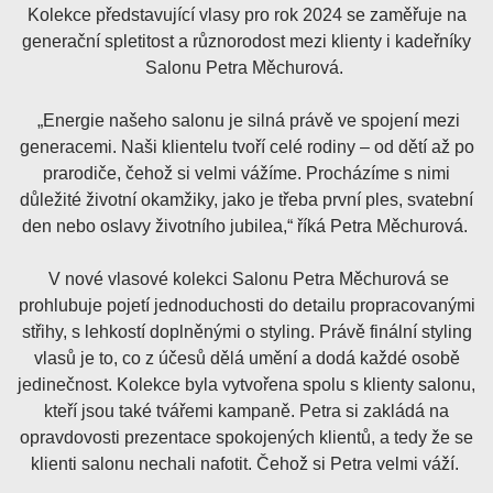
Kolekce představující vlasy pro rok 2024 se zaměřuje na
generační spletitost a různorodost mezi klienty i kadeřníky
Salonu Petra Měchurová.
„Energie našeho salonu je silná právě ve spojení mezi
generacemi. Naši klientelu tvoří celé rodiny – od dětí až po
prarodiče, čehož si velmi vážíme. Procházíme s nimi
důležité životní okamžiky, jako je třeba první ples, svatební
den nebo oslavy životního jubilea,“ říká Petra Měchurová.
V nové vlasové kolekci Salonu Petra Měchurová se
prohlubuje pojetí jednoduchosti do detailu propracovanými
střihy, s lehkostí doplněnými o styling. Právě finální styling
vlasů je to, co z účesů dělá umění a dodá každé osobě
jedinečnost. Kolekce byla vytvořena spolu s klienty salonu,
kteří jsou také tvářemi kampaně. Petra si zakládá na
opravdovosti prezentace spokojených klientů, a tedy že se
klienti salonu nechali nafotit. Čehož si Petra velmi váží.