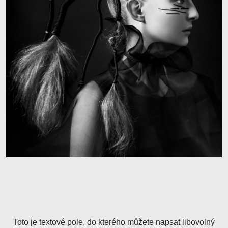
Toto je textové pole, do kterého můžete napsat libovolný