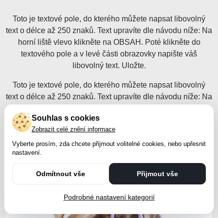
Toto je textové pole, do kterého můžete napsat libovolný
text o délce až 250 znaků. Text upravíte dle návodu níže: Na
horní liště vlevo klikněte na OBSAH. Poté klikněte do
textového pole a v levé části obrazovky napište váš
libovolný text. Uložte.
Toto je textové pole, do kterého můžete napsat libovolný
text o délce až 250 znaků. Text upravíte dle návodu níže: Na
horní liště vlevo klikněte na OBSAH. Poté klikněte do
Souhlas s cookies
textového pole a v levé části obrazovky napište váš
Zobrazit celé znění informace
libovolný text. Uložte.
Vyberte prosím, zda chcete přijmout volitelné cookies, nebo upřesnit
nastavení.
Odmítnout vše
Přijmout vše
Podrobné nastavení kategorií