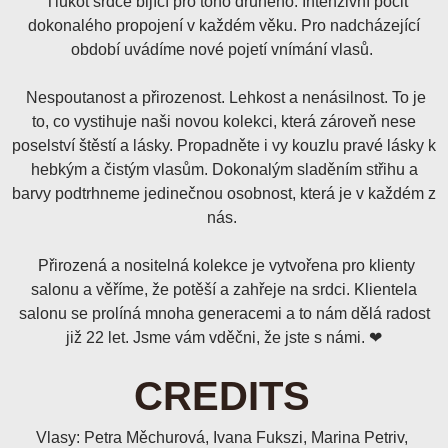
Tlukot srdce bijící pro toho druhého. Intenzivní pocit
dokonalého propojení v každém věku. Pro nadcházející
období uvádíme nové pojetí vnímání vlasů.
Nespoutanost a přirozenost. Lehkost a nenásilnost. To je
to, co vystihuje naši novou kolekci, která zároveň nese
poselství štěstí a lásky. Propadněte i vy kouzlu pravé lásky k
hebkým a čistým vlasům. Dokonalým sladěním střihu a
barvy podtrhneme jedinečnou osobnost, která je v každém z
nás.
Přirozená a nositelná kolekce je vytvořena pro klienty
salonu a věříme, že potěší a zahřeje na srdci. Klientela
salonu se prolíná mnoha generacemi a to nám dělá radost
již 22 let. Jsme vám vděčni, že jste s námi. ❤
CREDITS
Vlasy: Petra Měchurová, Ivana Fukszi, Marina Petriv,