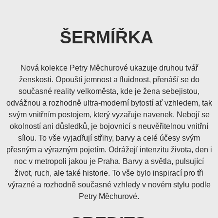
ŠERMÍŘKA
Nová kolekce Petry Měchurové ukazuje druhou tvář
ženskosti. Opouští jemnost a fluidnost, přenáší se do
současné reality velkoměsta, kde je žena sebejistou,
odvážnou a rozhodně ultra-moderní bytostí ať vzhledem, tak
svým vnitřním postojem, který vyzařuje navenek. Nebojí se
okolností ani důsledků, je bojovnicí s neuvěřitelnou vnitřní
sílou. To vše vyjadřují střihy, barvy a celé účesy svým
přesným a výrazným pojetím. Odrážejí intenzitu života, den i
noc v metropoli jakou je Praha. Barvy a světla, pulsující
život, ruch, ale také historie. To vše bylo inspirací pro tři
výrazné a rozhodně současné vzhledy v novém stylu podle
Petry Měchurové.