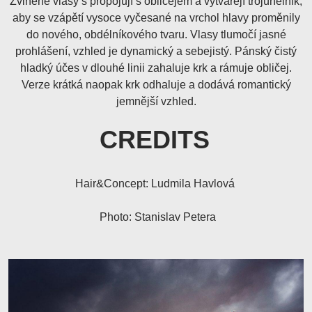
Zvlněné vlasy s propojují s obličejem a vytvářejí trojúhelník,
aby se vzápětí vysoce vyčesané na vrchol hlavy proměnily
do nového, obdélníkového tvaru. Vlasy tlumočí jasné
prohlášení, vzhled je dynamický a sebejistý. Pánský čistý
hladký účes v dlouhé linii zahaluje krk a rámuje obličej.
Verze krátká naopak krk odhaluje a dodává romantický
jemnější vzhled.
CREDITS
Hair&Concept: Ludmila Havlová
Photo: Stanislav Petera