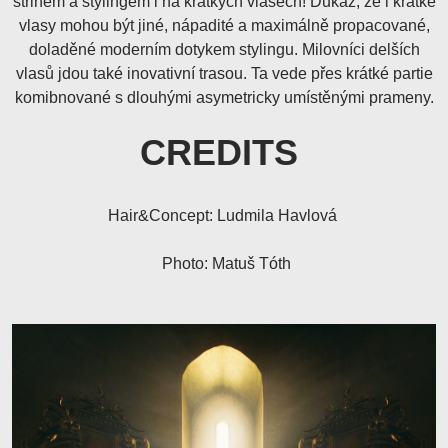
střihem a stylingem i na krátkých vlasech! Důkaz, že i krátké
vlasy mohou být jiné, nápadité a maximálně propacované,
doladěné moderním dotykem stylingu. Milovníci delších
vlasů jdou také inovativní trasou. Ta vede přes krátké partie
komibnované s dlouhými asymetricky umístěnými prameny.
CREDITS
Hair&Concept: Ludmila Havlová
Photo: Matuš Tóth