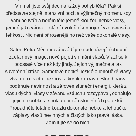
Vnímali jste svůj dech a každý pohyb těla? Pak si
představte stejně intenzivní pocit a výjimečný moment, kdy
vám po tváři a holém těle jemně kloužou hebké vlasy,
jemné jako vánek. Totální uvolnění a opojení vzdušností a
lehkostí. Nic není přirozenějšího než vaše dokonalé vlasy.
Salon Petra Měchurová uvádí pro
nadcházející období
zcela nový image, nové pojetí vnímání vlasů. Vrací se k
podstatě více než kdy jindy. Jejich výjimečné a tak
suverénní kráse. Sametově hebké, lesklé a lehoučké vlasy
ztvárňují čistotu, něžnost a křehkou krásu. Blond barva
podtrhuje nevinnost a zároveň sluneční energii, která z
vlasů dýchá, vlasy v závanu vzduchu rozsypává , odhaluje
jejich hloubku a strukturu v záři slunečních paprsků.
Propadněte totálně kouzlu dokonale hebké a lehoučké
záplavy vlasů nevinných a čistých jako pravá láska.
Zamilujte se do nich.