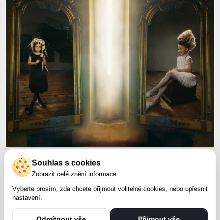
Souhlas s cookies
Zobrazit celé znění informace
Vyberte prosím, zda chcete přijmout volitelné cookies, nebo upřesnit
nastavení.
Odmítnout vše
Přijmout vše