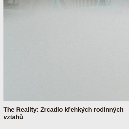
The Reality: Zrcadlo křehkých rodinných
vztahů